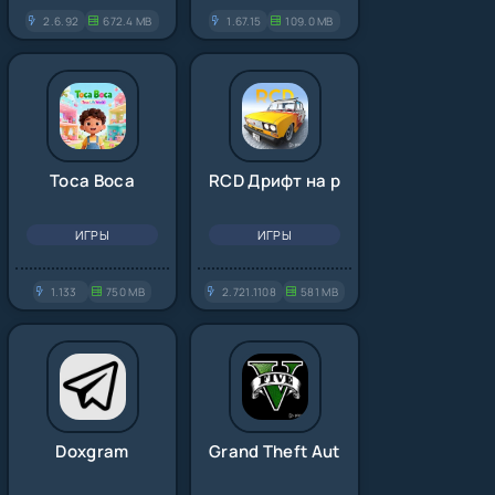
2.6.92
672.4 MB
1.67.15
109.0 MB
Toca Boca
RCD Дрифт на русских машинах
ИГРЫ
ИГРЫ
1.133
750 MB
2.721.1108
581 MB
Doxgram
Grand Theft Auto 5