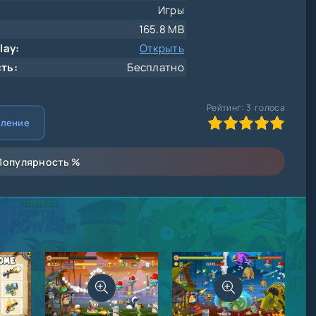
Игры
165.8 MB
lay:
Открыть
ть:
Бесплатно
Рейтинг:
3
голоса
100
1
2
3
4
5
вление
Популярность
%