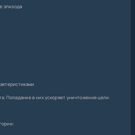
ле эпизода
рактеристиками
а. Попадание в них ускоряет уничтожение цели.
гории: