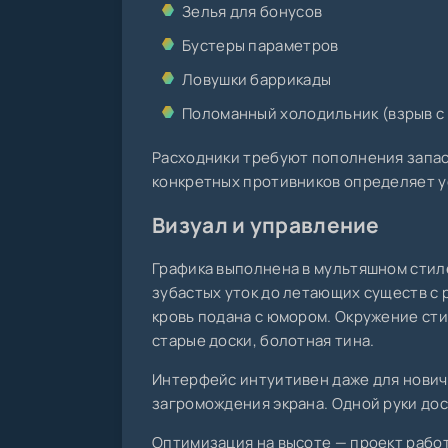
Зелья для бонусов
Бустеры параметров
Ловушки баррикады
Поломанный холодильник (взрыв с
Расходники требуют пополнения запас
конкретных противников определяет у
Визуал и управление
Графика выполнена в мультяшном стиле
зубастых уток до летающих существ с
кровь подана с юмором. Окружение ст
старые доски, болотная тина.
Интерфейс интуитивен даже для нович
загромождения экрана. Одной руки дос
Оптимизация на высоте — проект работ