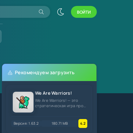
ВОЙТИ
Рекомендуем загрузить
We Are Warriors!
We Are Warriors! — это
стратегическая игра про
эволюцию, где вы
проводите свою армию
через разные
Версия: 1.63.2
180.71 MB
4.2