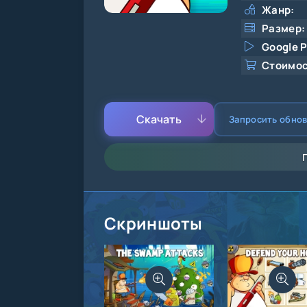
Жанр:
Размер:
Google P
Стоимос
Скачать
Запросить обно
Скриншоты