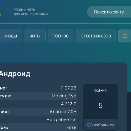
Моды и читы
D
для игр и программ
МОДЫ
ЧИТЫ
ТОП 100
СТОЛ ЗАКАЗОВ
 Андроид
но:
11.07.26
ОЦЕНКА
тчик:
Moving Eye
5
4.7.12.0
ния:
Android 7.0+
Не требуется
В избранное
ком:
Есть