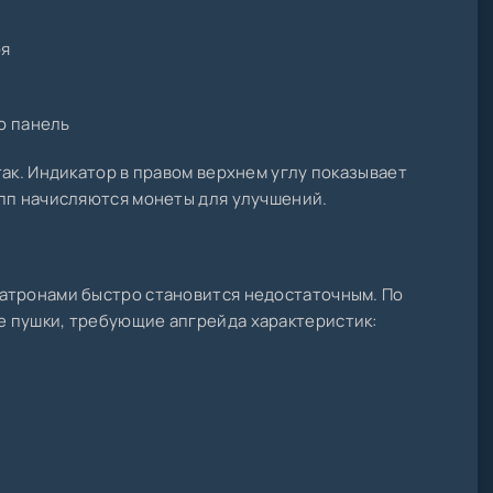
оя
ю панель
так. Индикатор в правом верхнем углу показывает
упп начисляются монеты для улучшений.
атронами быстро становится недостаточным. По
 пушки, требующие апгрейда характеристик: