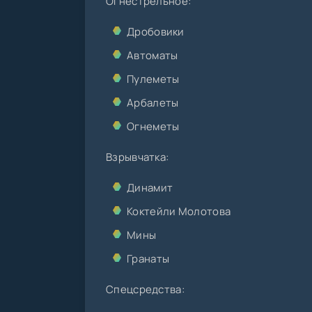
Огнестрельное:
Дробовики
Автоматы
Пулеметы
Арбалеты
Огнеметы
Взрывчатка:
Динамит
Коктейли Молотова
Мины
Гранаты
Спецсредства: