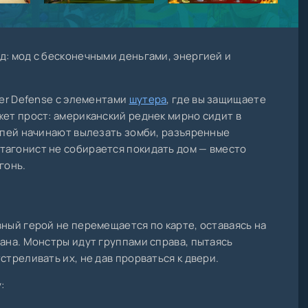
д: мод с бесконечными деньгами, энергией и
wer Defense с элементами
шутера
, где вы защищаете
жет прост: американский реднек мирно сидит в
топей начинают вылезать зомби, разъяренные
тагонист не собирается покидать дом — вместо
гонь.
вный герой не перемещается по карте, оставаясь на
рана. Монстры идут группами справа, пытаясь
стреливать их, не дав прорваться к двери.
: