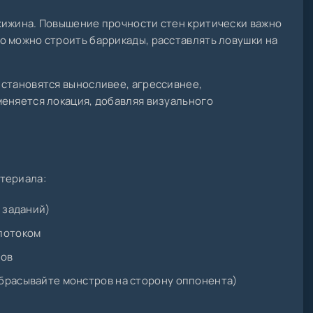
хижина. Повышение прочности стен критически важно
о можно строить баррикады, расставлять ловушки на
 становятся выносливее, агрессивнее,
меняется локация, добавляя визуального
териала:
 заданий)
потоком
сов
брасывайте монстров на сторону оппонента)