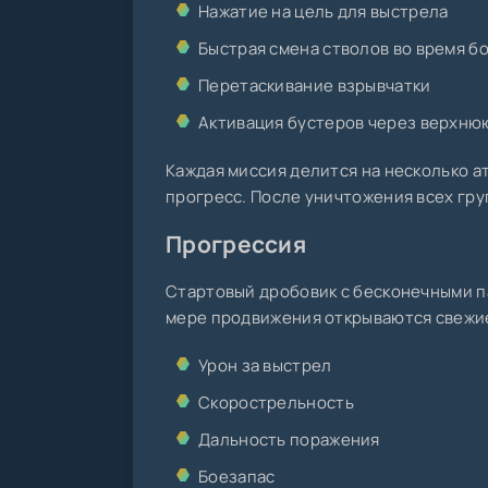
Нажатие на цель для выстрела
Быстрая смена стволов во время б
Перетаскивание взрывчатки
Активация бустеров через верхню
Каждая миссия делится на несколько а
прогресс. После уничтожения всех гр
Прогрессия
Стартовый дробовик с бесконечными п
мере продвижения открываются свежие
Урон за выстрел
Скорострельность
Дальность поражения
Боезапас