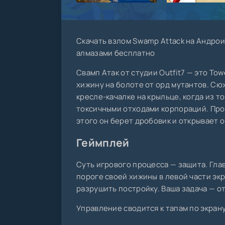
Скачать взлом Swamp Attack на Андрои
алмазами бесплатно
Свамп Атак от студии Outfit7 — это To
хижину на болоте от орд мутантов. Сю
кресле-качалке на крыльце, когда из 
токсичными отходами корпораций. Про
этого он берет дробовик и открывает о
Геймплей
Суть игрового процесса — защита. Гла
пороге своей хижины в левой части эк
разрушить постройку. Ваша задача — от
Управление сводится к тапам по экрану