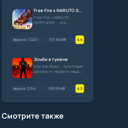
Free Fire x NARUTO SHIPPUDEN
Free Fire x NARUTO
SHIPPUDEN — это
масштабное событие в
королевской битве Free
Fire (и улучшенной
Версия: 1.122.1
371.94 MB
4.4
Зомби в тумане
Into the Dead — культовый
раннер от первого лица,
где вы бежите сквозь
туман, уворачиваясь от
зомби
Версия: 2.9.4
159.59 MB
4.3
Смотрите также