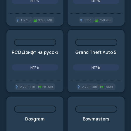
ИГРЫ
ИГРЫ
1.67.15
109.0 MB
1.133
750 MB
RCD Дрифт на русских машинах
Grand Theft Auto 5
ИГРЫ
ИГРЫ
2.721.1108
581 MB
2.721.1108
18 MB
Doxgram
Bowmasters