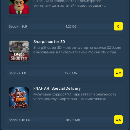
Школьница пробирается в дом строгой
учительницы и мстит ей через ловушки и
розыгрыши —
Версия: 9.9
1.25 GB
0
Sharpshooter 3D
SharpShooter 3D — ретро-шутер на движке GZDoom
о выживании в альтернативной России 90-х, где
вместо
Версия: 1.0
42.6 Mb
4.2
FNAF AR: Special Delivery
Культовый хоррор FNAF врывается в реальность
через камеру смартфона — аниматроники
материализуются
Версия: 16.1.0
185.16 MB
4.5