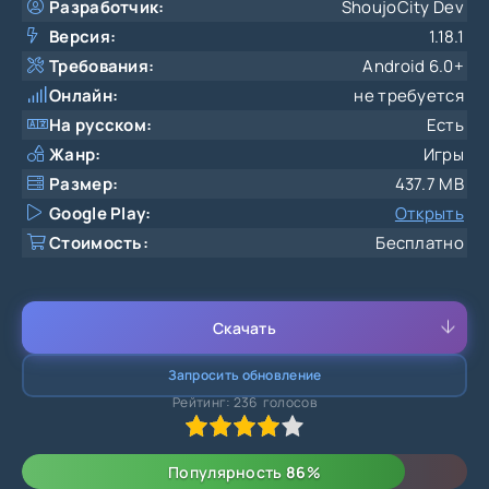
Разработчик:
ShoujoCity Dev
Версия:
1.18.1
Требования:
Android 6.0+
Онлайн:
не требуется
На русском:
Есть
Жанр:
Игры
Размер:
437.7 MB
Google Play:
Открыть
Стоимость:
Бесплатно
Скачать
Запросить обновление
Рейтинг:
236
голосов
80
1
2
3
4
5
Популярность
86
%