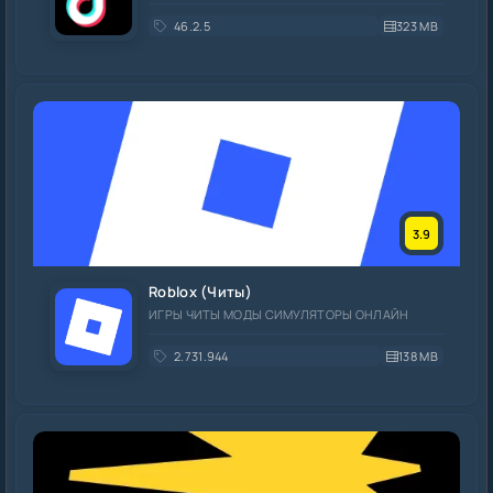
46.2.5
323 MB
3.9
Roblox (Читы)
ИГРЫ ЧИТЫ МОДЫ СИМУЛЯТОРЫ ОНЛАЙН
2.731.944
138 MB