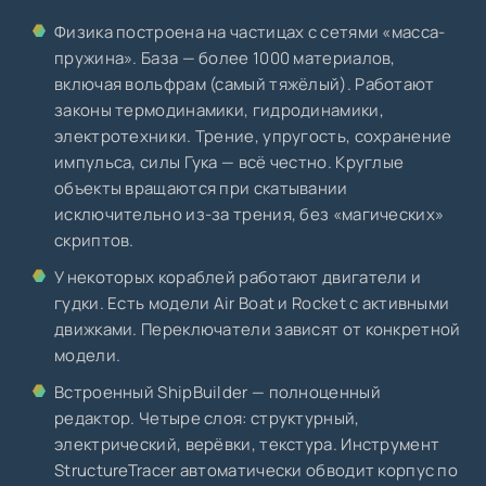
Физика построена на частицах с сетями «масса-
пружина». База — более 1000 материалов,
включая вольфрам (самый тяжёлый). Работают
законы термодинамики, гидродинамики,
электротехники. Трение, упругость, сохранение
импульса, силы Гука — всё честно. Круглые
объекты вращаются при скатывании
исключительно из-за трения, без «магических»
скриптов.
У некоторых кораблей работают двигатели и
гудки. Есть модели Air Boat и Rocket с активными
движками. Переключатели зависят от конкретной
модели.
Встроенный ShipBuilder — полноценный
редактор. Четыре слоя: структурный,
электрический, верёвки, текстура. Инструмент
StructureTracer автоматически обводит корпус по