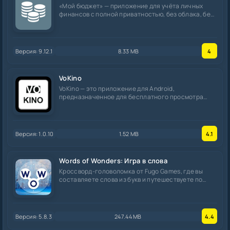
«Мой бюджет» — приложение для учёта личных
финансов с полной приватностью, без облака, без
рекламы
Версия: 9.12.1
8.33 MB
4
VoKino
VoKino — это приложение для Android,
предназначенное для бесплатного просмотра
фильмов и сериалов.
Версия: 1.0.10
1.52 MB
4.1
Words of Wonders: Игра в слова
Кроссворд-головоломка от Fugo Games, где вы
составляете слова из букв и путешествуете по
знаменитым
Версия: 5.8.3
247.44 MB
4.4