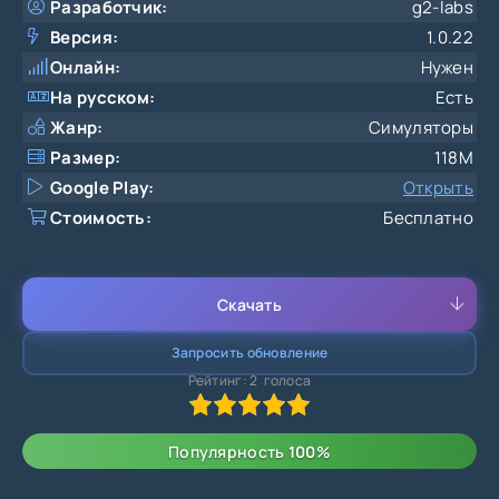
Разработчик:
g2-labs
Версия:
1.0.22
Онлайн:
Нужен
На русском:
Есть
Жанр:
Симуляторы
Размер:
118M
Google Play:
Открыть
Стоимость:
Бесплатно
Скачать
Запросить обновление
Рейтинг:
2
голоса
100
1
2
3
4
5
Популярность
100
%