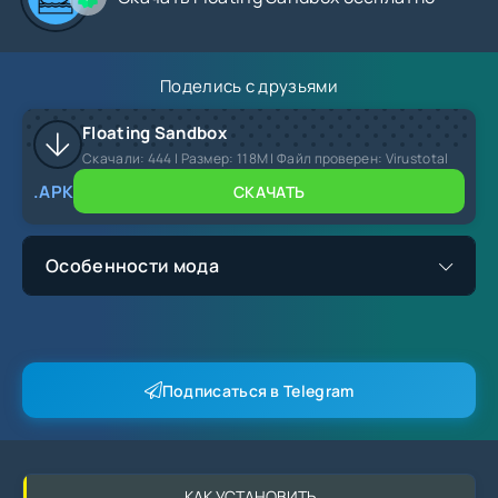
Поделись с друзьями
Floating Sandbox
Скачали:
444
| Размер: 118M | Файл проверен: Virustotal
.APK
СКАЧАТЬ
Особенности мода
реалистичная физика
полная версия
Подписаться в Telegram
новые инструменты
КАК УСТАНОВИТЬ