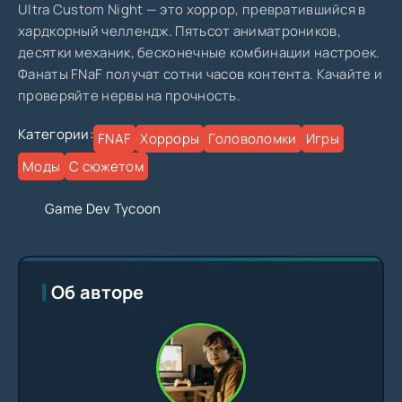
Ultra Custom Night — это хоррор, превратившийся в
хардкорный челлендж. Пятьсот аниматроников,
десятки механик, бесконечные комбинации настроек.
Фанаты FNaF получат сотни часов контента. Качайте и
проверяйте нервы на прочность.
Категории:
FNAF
Хорроры
Головоломки
Игры
Моды
С сюжетом
Game Dev Tycoon
Об авторе