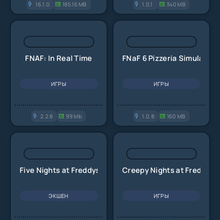
16.1.0
185.16 MB
1.0.1
340 MB
FNAF: In Real Time
FNaF 6 Pizzeria Simulator
ИГРЫ
ИГРЫ
2.2.8
99 Mb
1.0.8
160 MB
Five Nights at Freddys 4
Creepy Nights at Freddy's
ЭКШЕН
ИГРЫ