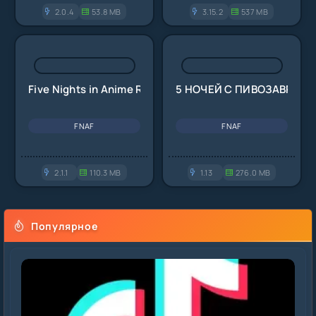
2.0.4
53.8 MB
3.15.2
537 MB
Five Nights in Anime RX Edition
5 НОЧЕЙ С ПИВОЗАВРОМ
FNAF
FNAF
2.1.1
110.3 MB
1.13
276.0 MB
Популярное