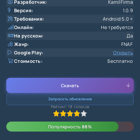
Разработчик:
KamilFirma
Версия:
1.0.9
Требования:
Android 5.0 +
Онлайн:
Не требуется
На русском:
Да
Жанр:
FNAF
Google Play:
Открыть
Стоимость:
Бесплатно
Скачать
Запросить обновление
Рейтинг:
18
голосов
80
1
2
3
4
5
Популярность
88
%