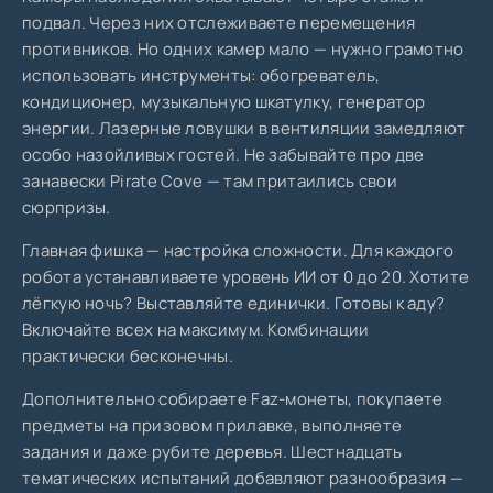
подвал. Через них отслеживаете перемещения
противников. Но одних камер мало — нужно грамотно
использовать инструменты: обогреватель,
кондиционер, музыкальную шкатулку, генератор
энергии. Лазерные ловушки в вентиляции замедляют
особо назойливых гостей. Не забывайте про две
занавески Pirate Cove — там притаились свои
сюрпризы.
Главная фишка — настройка сложности. Для каждого
робота устанавливаете уровень ИИ от 0 до 20. Хотите
лёгкую ночь? Выставляйте единички. Готовы к аду?
Включайте всех на максимум. Комбинации
практически бесконечны.
Дополнительно собираете Faz-монеты, покупаете
предметы на призовом прилавке, выполняете
задания и даже рубите деревья. Шестнадцать
тематических испытаний добавляют разнообразия —