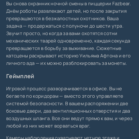
Вы снова охранник ночной смены в пиццерии Fazbear.
Днём роботы развлекают детей, но после закрытия
превращаются в безжалостных охотников. Ваша
задача — продержаться с полуночи до шести утра.
Звучит просто, но когда за вами охотятся сотни
механических тварей одновременно, каждая секунда
превращается в борьбу за выживание. Сюжетные
катсцены раскрывают историю Уильяма Афтона и его
личного ада — их можно разблокировать за монеты.
Геймплей
Игровой процесс разворачивается в офисе. Вы не
бегаете по коридорам — вместо этого управляете
системой безопасности. В вашем распоряжении две
боковые двери, два вентиляционных отверстия и два
воздушных шланга. Все они ведут прямо к вам, и через
любой из них может ворваться враг.
Камеры наблюдения охватывают четыре этажа и