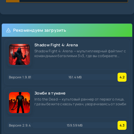
Рекомендуем загрузить
Shadow Fight 4: Arena
Shadow Fight 4: Arena — мультиплеерный файтинг с
командными баталиями 3v3, где вы собираете
отряд
Версия: 1.9.81
161.4 MB
4.2
Зомби в тумане
Into the Dead — культовый раннер от первого лица,
где вы бежите сквозь туман, уворачиваясь от зомби
Версия: 2.9.4
159.59 MB
4.3