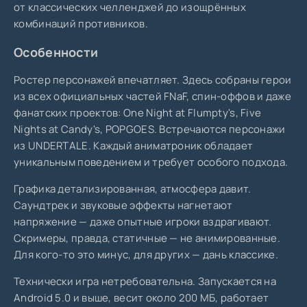
от классических челленджей до изощрённых
комбинаций противников.
Особенности
Ростер персонажей впечатляет. Здесь собраны герои
из всех официальных частей FNaF, спин-оффов и даже
фанатских проектов: One Night at Flumpty's, Five
Nights at Candy's, POPGOES. Встречаются персонажи
из UNDERTALE. Каждый аниматроник обладает
уникальным поведением и требует особого подхода.
Графика детализированная, атмосфера давит.
Саундтрек и звуковые эффекты нагнетают
напряжение — даже опытные игроки вздрагивают.
Скримеры, правда, статичные — не анимированные.
Для кого-то это минус, для других — дань классике.
Технически игра нетребовательна. Запускается на
Android 5.0 и выше, весит около 200 МБ, работает