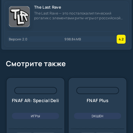
The Last Rave
The Last Rave — это постапокалиптический
рогалик с элементами ритм-игры от российской
студии
Версия: 2.0
998.84 MB
4.2
Смотрите также
FNAF AR: Special Delivery
FNAF Plus
ИГРЫ
ЭКШЕН