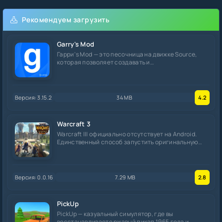
Рекомендуем загрузить
Garry's Mod
Гарри's Mod — это песочница на движке Source,
которая позволяет создавать и
экспериментировать
Версия: 3.15.2
34 MB
4.2
Warcraft 3
Warcraft III официально отсутствует на Android.
Единственный способ запустить оригинальную
игру —
Версия: 0.0.16
7.29 MB
2.8
PickUp
PickUp — казуальный симулятор, где вы
восстанавливаете ржавый пикап 1965 года и