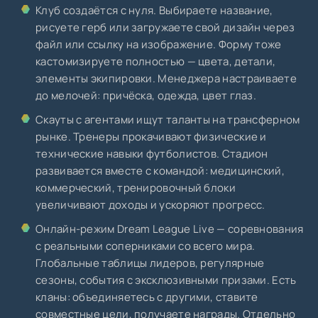
Клуб создаётся с нуля. Выбираете название,
рисуете герб или загружаете свой дизайн через
файл или ссылку на изображение. Форму тоже
кастомизируете полностью — цвета, детали,
элементы экипировки. Менеджера настраиваете
до мелочей: причёска, одежда, цвет глаз.
Скауты с агентами ищут таланты на трансферном
рынке. Тренеры прокачивают физические и
технические навыки футболистов. Стадион
развивается вместе с командой: медицинский,
коммерческий, тренировочный блоки
увеличивают доходы и ускоряют прогресс.
Онлайн-режим Dream League Live — соревнования
с реальными соперниками со всего мира.
Глобальные таблицы лидеров, регулярные
сезоны, события с эксклюзивными призами. Есть
кланы: объединяетесь с другими, ставите
совместные цели, получаете награды. Отдельно