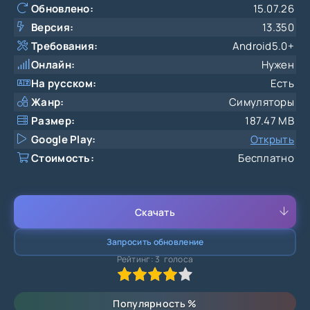
Обновлено:
15.07.26
Версия:
13.350
Требования:
Android5.0+
Онлайн:
Нужен
На русском:
Есть
Жанр:
Симуляторы
Размер:
187.47 MB
Google Play:
Открыть
Стоимость:
Бесплатно
Скачать
Запросить обновление
Рейтинг:
3
голоса
80
1
2
3
4
5
Популярность
%