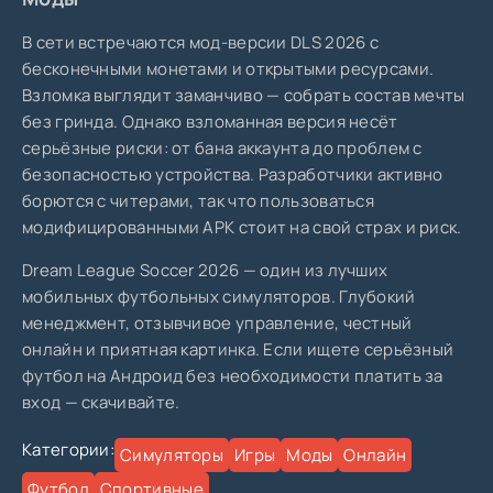
В сети встречаются мод-версии DLS 2026 с
бесконечными монетами и открытыми ресурсами.
Взломка выглядит заманчиво — собрать состав мечты
без гринда. Однако взломанная версия несёт
серьёзные риски: от бана аккаунта до проблем с
безопасностью устройства. Разработчики активно
борются с читерами, так что пользоваться
модифицированными APK стоит на свой страх и риск.
Dream League Soccer 2026 — один из лучших
мобильных футбольных симуляторов. Глубокий
менеджмент, отзывчивое управление, честный
онлайн и приятная картинка. Если ищете серьёзный
футбол на Андроид без необходимости платить за
вход — скачивайте.
Категории:
Симуляторы
Игры
Моды
Онлайн
Футбол
Спортивные