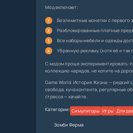
Мод включает:
Безлимитные монетки с первого 
Разблокированные платные предм
Все наборы мебели и одежды дос
Убранную рекламу (хотя её и так 
С модом проще экспериментировать: 
коллекцию нарядов, не копите на доро
Game World: История Жизни — редкий с
свобода, куча контента, регулярные о
стресса — качайте.
Категории:
Симуляторы
Игры
Для де
Зомби Ферма