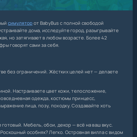
вный
симулятор
от BabyBus с полной свободой
устраивайте дома, исследуйте город, разыгрывайте
ая, но затягивает в любом возрасте. Более 42
фры говорят сами за себя.
ве без ограничений. Жёстких целей нет — делаете
иной. Настраиваете цвет кожи, телосложение,
 повседневная одежда, костюмы принцесс,
ыражение лица, позу, походку. Создавайте хоть
готовый. Мебель, обои, декор — всё на ваш вкус.
Роскошный особняк? Легко. Островная вилла с видом