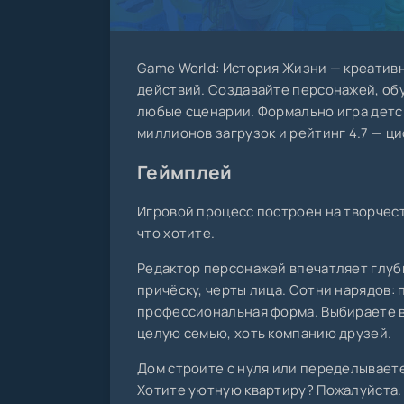
Game World: История Жизни — креати
действий. Создавайте персонажей, об
любые сценарии. Формально игра детск
миллионов загрузок и рейтинг 4.7 — ци
Геймплей
Игровой процесс построен на творчест
что хотите.
Редактор персонажей впечатляет глуб
причёску, черты лица. Сотни нарядов:
профессиональная форма. Выбираете в
целую семью, хоть компанию друзей.
Дом строите с нуля или переделываете 
Хотите уютную квартиру? Пожалуйста. 