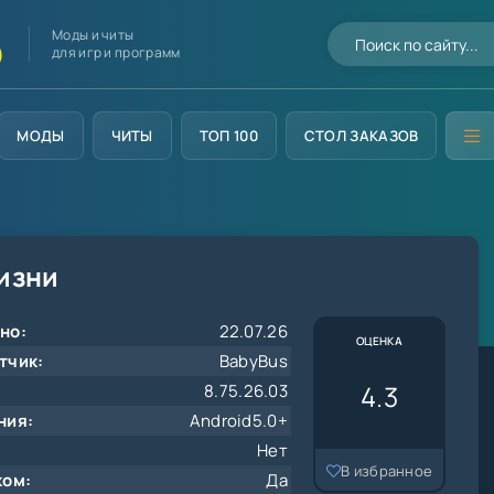
Моды и читы
D
для игр и программ
МОДЫ
ЧИТЫ
ТОП 100
СТОЛ ЗАКАЗОВ
изни
но:
22.07.26
ОЦЕНКА
тчик:
BabyBus
4.3
8.75.26.03
ния:
Android5.0+
Нет
В избранное
ком:
Да