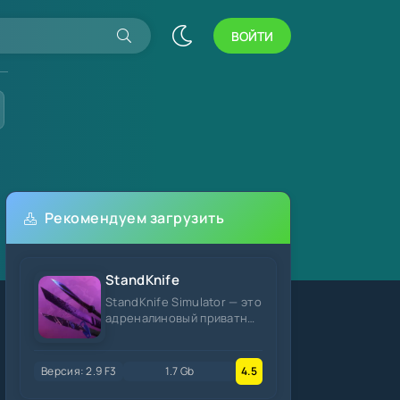
ВОЙТИ
Рекомендуем загрузить
StandKnife
StandKnife Simulator — это
адреналиновый приватный
сервер Standoff 2, где
решает только
мастерство
Версия: 2.9 F3
1.7 Gb
4.5