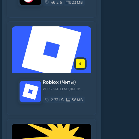
46.2.5
323 MB
4
Roblox (Читы)
ИГРЫ ЧИТЫ МОДЫ СИМУЛЯТОРЫ ОНЛАЙН
2.731.944
138 MB