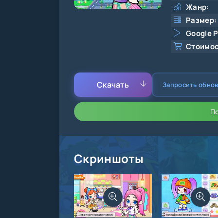
Жанр:
Размер:
Google P
Стоимос
Скачать
Запросить обно
П
Скриншоты