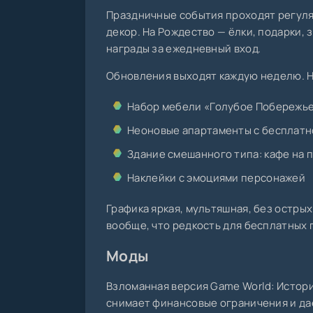
Праздничные события проходят регуля
декор. На Рождество — ёлки, подарки,
награды за ежедневный вход.
Обновления выходят каждую неделю. Н
Набор мебели «Голубое Побережье
Неоновые апартаменты с бесплат
Здание смешанного типа: кафе на 
Наклейки с эмоциями персонажей
Графика яркая, мультяшная, без острых
вообще, что редкость для бесплатных 
Моды
Взломанная версия Game World: Истор
снимает финансовые ограничения и даё