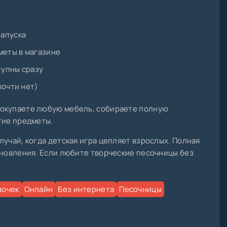
запуска
еты в магазине
тупны сразу
почти нет)
покупаете любую мебель, собираете полную
гие предметы.
лучай, когда детская игра цепляет взрослых. Полная
бновления. Если любите творческие песочницы без
вочек
Онлайн
Без интернета
Песочницы