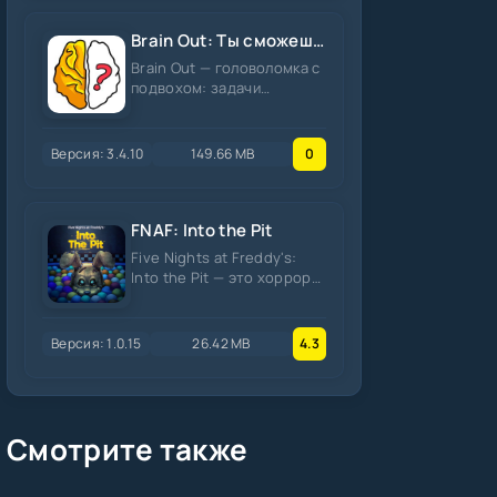
Brain Out: Ты сможешь пройти?
Brain Out — головоломка с
подвохом: задачи
решаются не логикой, а
нестандартными жестами
и поиском
Версия: 3.4.10
149.66 MB
0
FNAF: Into the Pit
Five Nights at Freddy's:
Into the Pit — это хоррор-
адвенчура с пиксельной
графикой, основанная
Версия: 1.0.15
26.42 MB
4.3
Смотрите также