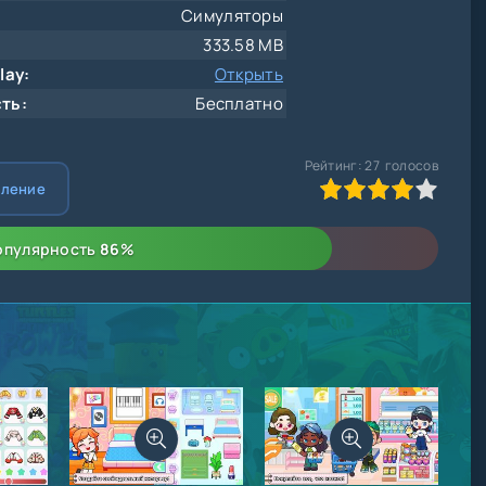
Симуляторы
333.58 MB
lay:
Открыть
ть:
Бесплатно
Рейтинг:
27
голосов
80
1
2
3
4
5
вление
опулярность
86
%