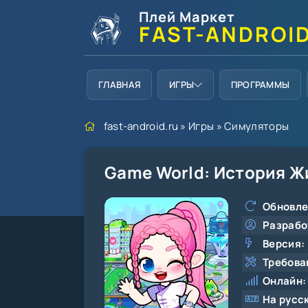
Плей Маркет
FAST-ANDROI
ГЛАВНАЯ
ИГРЫ
ПРОГРАММЫ
fast-android.ru
»
Игры
»
Симуляторы
Game World: История Ж
Обновле
Разрабо
Версия:
Требова
Онлайн:
На русс