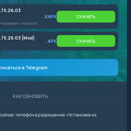
.75.26.03
.XAPK
СКАЧАТЬ
л проверен: Virustotal
.75.26.03 [Mod]
.APK
СКАЧАТЬ
писаться в Telegram
КАК ОБНОВИТЬ
ройках телефона разрешение «Установка из