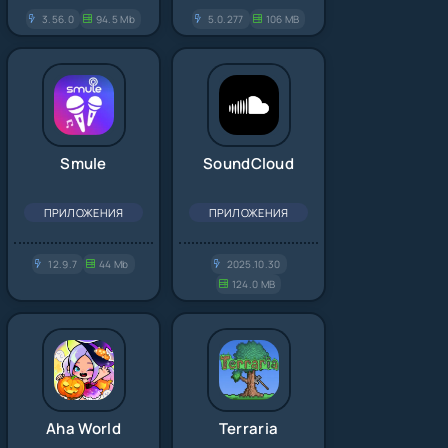
3.56.0
94.5 Mb
5.0.277
106 MB
Smule
SoundCloud
ПРИЛОЖЕНИЯ
ПРИЛОЖЕНИЯ
12.9.7
44 Mb
2025.10.30
124.0 MB
Aha World
Terraria