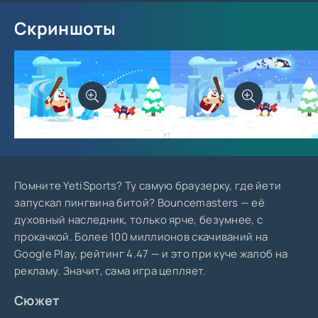
Скриншоты
Помните YetiSports? Ту самую браузерку, где йети
запускал пингвина битой? Bouncemasters — её
духовный наследник, только ярче, безумнее, с
прокачкой. Более 100 миллионов скачиваний на
Google Play, рейтинг 4.47 — и это при куче жалоб на
рекламу. Значит, сама игра цепляет.
Сюжет