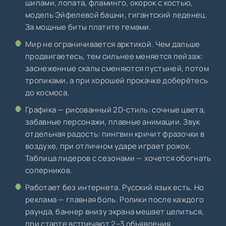
шипами, лопата, фламинго, окорок с костью,
модель Эйфелевой башни, гигантский леденец.
За мощные биты платите гемами.
Мир не ограничивается арктикой. Чем дальше
продвигаетесь, тем сильнее меняется пейзаж:
заснеженные скалы сменяются пустыней, потом
тропиками, а при хорошей прокачке доберётесь
до космоса.
Графика — рисованный 2D-стиль: сочные цвета,
забавные персонажи, плавные анимации. Звук
отдельная радость: пингвин кричит фразочки в
воздухе, при отличном ударе играет рожок.
Таблица лидеров с сезонами — хочется обогнать
соперников.
Работает без интернета. Русский язык есть. Но
реклама — главная боль. Ролики после каждого
раунда, баннер внизу экрана мешает целиться,
при старте встречают 2–3 объявления.