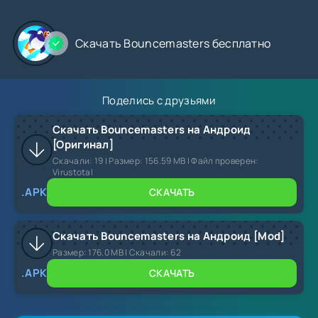
Скачать Bouncemasters бесплатно
Поделись с друзьями
Скачать Bouncemasters на Андроид
[Оригинал]
Скачали:
19
| Размер: 156.59 MB | Файл проверен:
Virustotal
.APK
СКАЧАТЬ
Скачать Bouncemasters на Андроид [Mod]
Размер:
176.0 MB |
Скачали:
62
.APK
СКАЧАТЬ