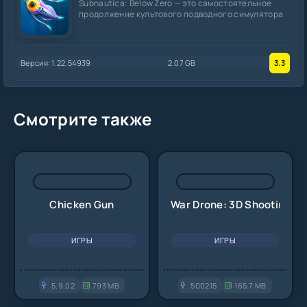
Subnautica: Below Zero — это самостоятельное
продолжение культового подводного симулятора
Версия: 1.22.54939
2.07 GB
3.3
Смотрите также
Chicken Gun
War Drone: 3D Shooting G
ИГРЫ
ИГРЫ
5.9.02
793 MB
500215
165.7 MB