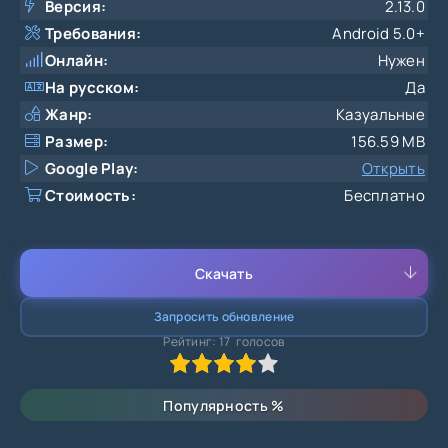
Версия:
2.13.0
Требования:
Android 5.0+
Онлайн:
Нужен
На русском:
Да
Жанр:
Казуальные
Размер:
156.59 MB
Google Play:
Открыть
Стоимость:
Бесплатно
Скачать
Запросить обновление
Рейтинг:
17
голосов
80
1
2
3
4
5
Популярность
%