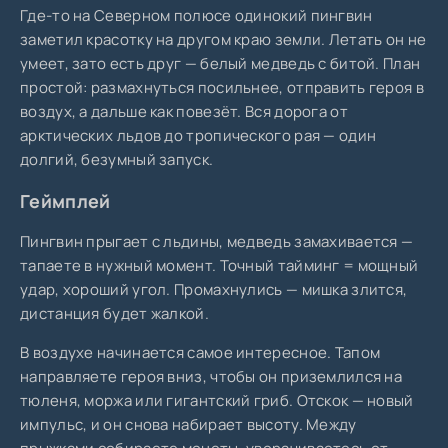
Где-то на Северном полюсе одинокий пингвин
заметил красотку на другом краю земли. Летать он не
умеет, зато есть друг — белый медведь с битой. План
простой: размахнуться посильнее, отправить героя в
воздух, а дальше как повезёт. Вся дорога от
арктических льдов до тропического рая — один
долгий, безумный запуск.
Геймплей
Пингвин прыгает с льдины, медведь замахивается —
тапаете в нужный момент. Точный тайминг = мощный
удар, хороший угол. Промахнулись — мишка злится,
дистанция будет жалкой.
В воздухе начинается самое интересное. Тапом
направляете героя вниз, чтобы он приземлился на
тюленя, моржа или гигантский гриб. Отскок — новый
импульс, и он снова набирает высоту. Между