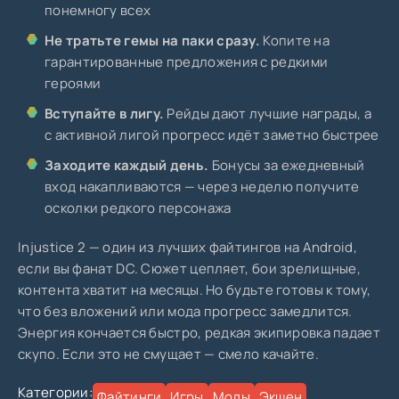
понемногу всех
Не тратьте гемы на паки сразу.
Копите на
гарантированные предложения с редкими
героями
Вступайте в лигу.
Рейды дают лучшие награды, а
с активной лигой прогресс идёт заметно быстрее
Заходите каждый день.
Бонусы за ежедневный
вход накапливаются — через неделю получите
осколки редкого персонажа
Injustice 2 — один из лучших файтингов на Android,
если вы фанат DC. Сюжет цепляет, бои зрелищные,
контента хватит на месяцы. Но будьте готовы к тому,
что без вложений или мода прогресс замедлится.
Энергия кончается быстро, редкая экипировка падает
скупо. Если это не смущает — смело качайте.
Категории:
Файтинги
Игры
Моды
Экшен