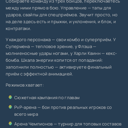
Собираете команду из трёх бойцов, переключаетесь
между ними прямо в бою. Управление — тапы для
ударов, свайпы для спецприёмов. Звучит просто, но
на деле здесь есть и прыжки, и уклонения, и блок, и
контратаки.
У каждого персонажа — свои комбо и суперприём. У
Супермена — тепловое зрение, у Флэша —
молниеносные удары ногами, у Харли Квинн — кекс-
бомба. Шкала энергии копится от попаданий:
заполнили полностью — активируете финальный
приём с эффектной анимацией.
Режимов хватает:
Сюжетная кампания по главам
PvP-арена — бои против реальных игроков со
всего мира
Арена Чемпионов — турнир для топовых составов