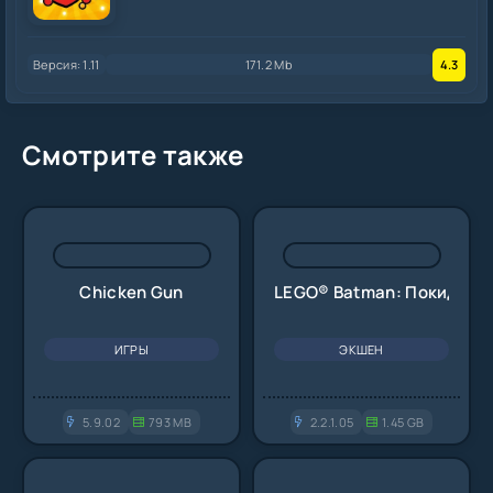
подходящий для
Версия: 1.11
171.2 Mb
4.3
Смотрите также
Chicken Gun
LEGO® Batman: Покидая 
ИГРЫ
ЭКШЕН
5.9.02
793 MB
2.2.1.05
1.45 GB