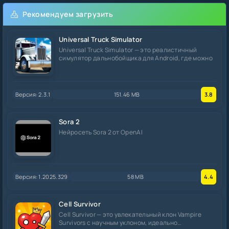
Рекомендуем загрузить
Universal Truck Simulator
Universal Truck Simulator — это реалистичный
симулятор дальнобойщика для Android, где можно
Версия: 2.3.1
151.46 MB
3.8
Sora 2
Нейросеть Sora 2 от OpenAI
Версия: 1.2025.329
58 MB
4.4
Cell Survivor
Cell Survivor — это увлекательный клон Vampire
Survivors с научным уклоном, идеально