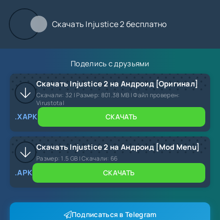
Скачать Injustice 2 бесплатно
Поделись с друзьями
Скачать Injustice 2 на Андроид [Оригинал]
Скачали:
32
| Размер: 801.38 MB | Файл проверен:
Virustotal
.XAPK
СКАЧАТЬ
Скачать Injustice 2 на Андроид [Mod Menu]
Размер:
1.5 GB |
Скачали:
66
.APK
СКАЧАТЬ
Подписаться в Telegram