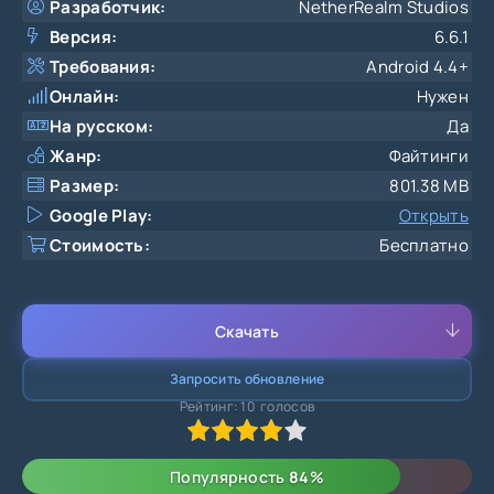
Разработчик:
NetherRealm Studios
Версия:
6.6.1
Требования:
Android 4.4+
Онлайн:
Нужен
На русском:
Да
Жанр:
Файтинги
Размер:
801.38 MB
Google Play:
Открыть
Стоимость:
Бесплатно
Скачать
Запросить обновление
Рейтинг:
10
голосов
80
1
2
3
4
5
Популярность
84
%