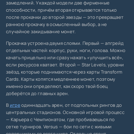
замедлений. У каждой модели две фирменные
способности, причём вторая открывается только
после прокачки до второй звезды — это превращает
раннюю прокачку в осмысленный выбор, а не
случайное закидывание монет.
Прокачка устроена двумя слоями. Первый — апгрейд
отдельных частей: корпус, руки, ноги, голова. Можно
качать прицельно или сразу нажать «улучшить всё»,
если ресурсов хватает. Второй — Star Levels, уровни
звёзд, которые поднимаются через карты Transform
Cards. Карты копятся медленнее монет, поэтому
именно они определяют, как скоро твой боец
доберётся до главных арен.
В
игре
одиннадцать арен, от подпольных рингов до
центральных стадионов. Основной игровой процесс
— Карьера с Чемпионатом, где пробиваешься по
сетке турниров. Versus — бои по сети с живыми
соперниками со всего мира. Отдельно стоит