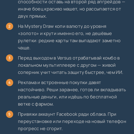
способности оставь на второй ряд апгрейдов —
иначе боец красиво машет, но рассыпается от
двух прямых.
На Mystery Draw копи валюту до уровня
«золото» и крути именно его, не дешёвые
рулетки: редкие карты там выпадают заметно
чаще.
Перед выходом в Versus отрабатывай комбо в
локальном мультиплеере с другом — живой
соперник учит читать защиту быстрее, чем ИИ.
Реклама и встроенные покупки давят
настойчиво. Реши заранее, готов ли вкладывать
реальные деньги, или идёшь по бесплатной
ветке с фармом.
Привяжи аккаунт Facebook ради облака. При
переустановке или переходе на новый телефон
прогресс не сгорит.