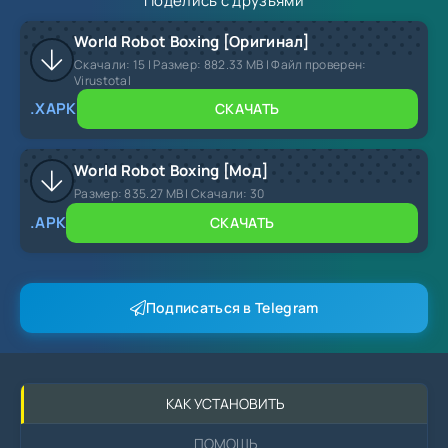
Поделись с друзьями
World Robot Boxing [Оригинал]
Скачали:
15
| Размер: 882.33 MB | Файл проверен:
Virustotal
.XAPK
СКАЧАТЬ
World Robot Boxing [Мод]
Размер:
835.27 MB |
Скачали:
30
.APK
СКАЧАТЬ
Подписаться в Telegram
КАК УСТАНОВИТЬ
ПОМОЩЬ