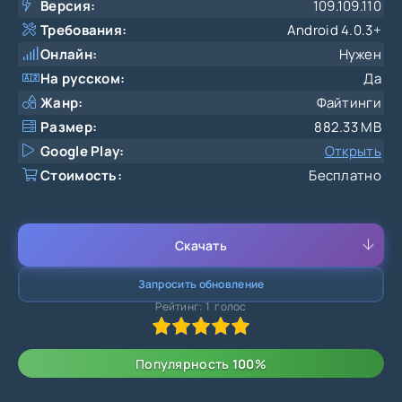
Версия:
109.109.110
Требования:
Android 4.0.3+
Онлайн:
Нужен
На русском:
Да
Жанр:
Файтинги
Размер:
882.33 MB
Google Play:
Открыть
Стоимость:
Бесплатно
Скачать
Запросить обновление
Рейтинг:
1
голос
100
1
2
3
4
5
Популярность
100
%