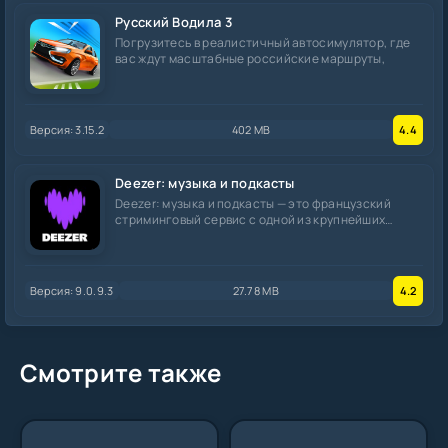
Русский Водила 3
Погрузитесь в реалистичный автосимулятор, где
вас ждут масштабные российские маршруты,
Версия: 3.15.2
402 MB
4.4
Deezer: музыка и подкасты
Deezer: музыка и подкасты — это французский
стриминговый сервис с одной из крупнейших
музыкальных
Версия: 9.0.9.3
27.78 MB
4.2
Смотрите также