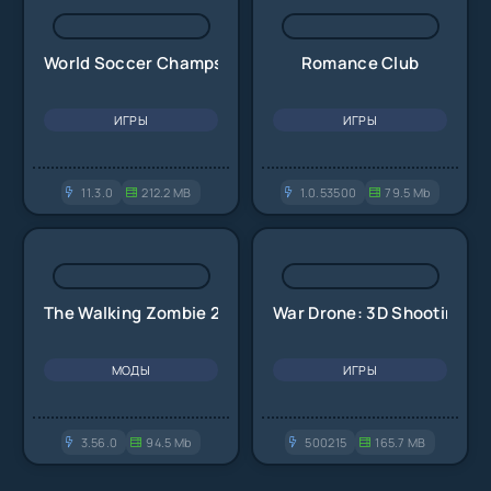
World Soccer Champs
Romance Club
ИГРЫ
ИГРЫ
11.3.0
212.2 MB
1.0.53500
79.5 Mb
The Walking Zombie 2
War Drone: 3D Shooting G
МОДЫ
ИГРЫ
3.56.0
94.5 Mb
500215
165.7 MB