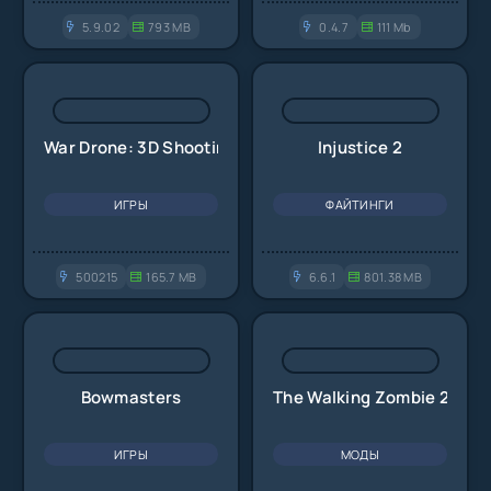
5.9.02
793 MB
0.4.7
111 Mb
War Drone: 3D Shooting Games
Injustice 2
ИГРЫ
ФАЙТИНГИ
500215
165.7 MB
6.6.1
801.38 MB
Bowmasters
The Walking Zombie 2
ИГРЫ
МОДЫ