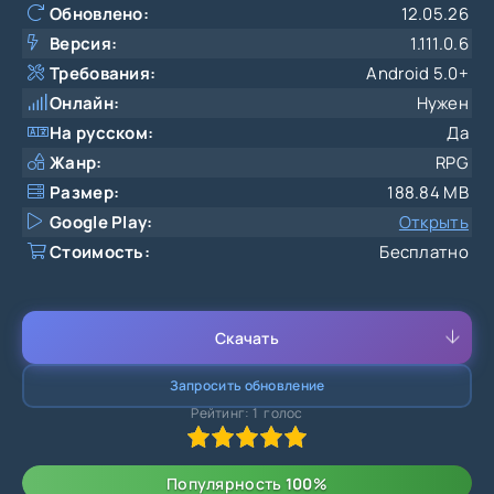
Обновлено:
12.05.26
Версия:
1.111.0.6
Требования:
Android 5.0+
Онлайн:
Нужен
На русском:
Да
Жанр:
RPG
Размер:
188.84 MB
Google Play:
Открыть
Стоимость:
Бесплатно
Скачать
Запросить обновление
Рейтинг:
1
голос
100
1
2
3
4
5
Популярность
100
%