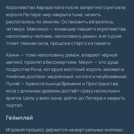
Королевство Аврора пало после запретного ритуала
короля Лютера: мир накрыла тьма, нежить
расползлась по землям. Остановить её взялись
четверо. Максимус — командир павшего королевства,
наполовину человек, наполовину демон; в его руке
тлеет тёмная сила, прошлое стёрто из памяти.
Квинн — тоже наполовину демон, владеет чёрной
магией, проклята бессмертием. Маунт — это душа
подростка Рона, которую жестокий король заковал в
тяжёлые доспехи: медленный, но почти неубиваемый.
Лунэй — Хранительница Времени и Пространства;
коса с длинным древком достаёт сразу нескольких
врагов. Цель у всех одна: дойти до Лютера и закрыть
портал.
Геймплей
Игровой процесс держится на виртуальных кнопках: