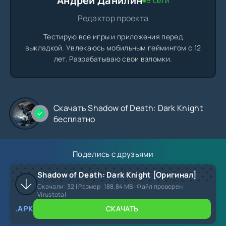
Андрей Данилин
В сети
Редактор проекта
Тестирую все игры и приложения перед
выкладкой. Увлекаюсь мобильным геймингом с 12
лет. Разрабатываю свои взломки.
Скачать Shadow of Death: Dark Knight
бесплатно
Поделись с друзьями
Shadow of Death: Dark Knight [Оригинал]
Скачали:
32
| Размер: 188.84 MB | Файл проверен:
Virustotal
.APK
СКАЧАТЬ