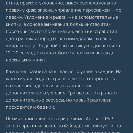
атака, прыжок, уклонение, рывок расположены по
правому краю экрана, управление персонажем — по
левому. Уклонение и рывок — не вспомогательные
кнопки, а основа выживания: большинство атак
боссов читаются по анимации, если не отработал
два-три цикла перед ответным ударом, будешь
умирать чаще. Рядовой противник укладывается за
10–20 секунд, схватка с боссом растягивается до
нескольких минут.
Кампания разбита на 5 глав по 10 узлов в каждой. На
каждом узле выдают три звезды — за скорость, за
сохранение здоровья и за выполнение
дополнительного условия. Три звезды открывают
дополнительные ресурсы, но первый раз глава
проходится и без них.
Помимо кампании есть три режима. Арена — PvP
(игрок против игрока), но бой идёт не вживую: игра
подставляет тебе записанные действия соперника.