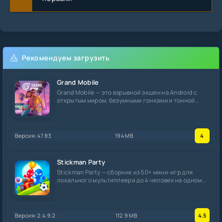
Рекомендуем загрузить
Grand Mobile
Grand Mobile — это взрывной экшен на Android с
открытым миром, безумными гонками и тонной
тачек.
Версия: 47.83
194 MB
4
Stickman Party
Stickman Party — сборник из 50+ мини-игр для
локального мультиплеера до 4 человек на одном
экране,
Версия: 2.4.9.2
112.9 MB
4.5