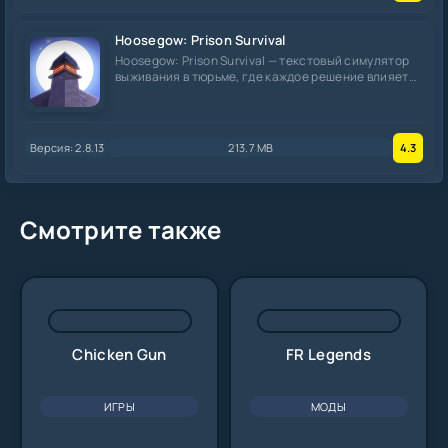
Hoosegow: Prison Survival
Hoosegow: Prison Survival — текстовый симулятор
выживания в тюрьме, где каждое решение влияет
на
Версия: 2.8.13
213.7 MB
4.3
Смотрите также
Chicken Gun
FR Legends
ИГРЫ
МОДЫ