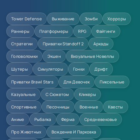
Tower Defense
Выживание
Зомби
Хорроры
Раннеры
Платформеры
RPG
Файтинги
Стратегии
Приватки Standoff 2
Аркады
Головоломки
Экшен
Визуальные Новеллы
Шутеры
Симуляторы
Гонки
Дрифт
Приватки Brawl Stars
Для Девочек
Пиксельные
Казуальные
С Сюжетом
Кликеры
Спортивные
Песочницы
Военные
Квесты
Аниме
Рыбалка
Ферма
Средневековье
Про Животных
Вождение И Парковка