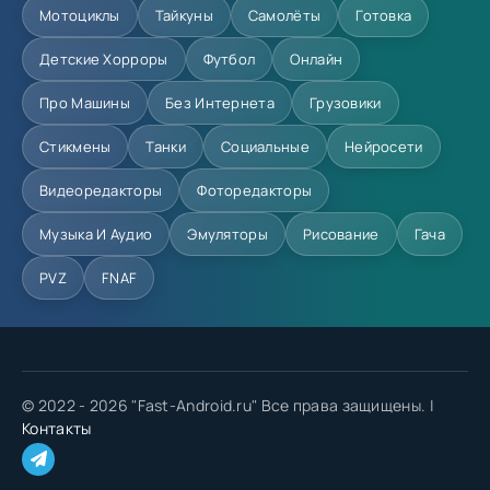
Мотоциклы
Тайкуны
Самолёты
Готовка
Детские Хорроры
Футбол
Онлайн
Про Машины
Без Интернета
Грузовики
Стикмены
Танки
Социальные
Нейросети
Видеоредакторы
Фоторедакторы
Музыка И Аудио
Эмуляторы
Рисование
Гача
PVZ
FNAF
© 2022 - 2026 "Fast-Android.ru" Все права защищены. |
Контакты