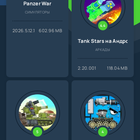
Panzer War
СИМУЛЯТОРЫ
4.4
2026.5.12.1
602.96 MB
Tank Stars на Андроид
АРКАДЫ
2.20.001
118.04 MB
5
4